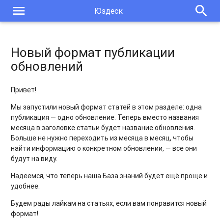
menu
search
Юздеск
Обновления и доработки нового дизайна: кнопка «Взять
чат» и другие
Новый метод API: Получить историю изменений рабочих
Новый формат публикации
статусов агентов
обновлений
Фильтры в чатах
Привет!
Интеграция с LDAP
Мы запустили новый формат статей в этом разделе: одна
публикация — одно обновление. Теперь вместо названия
Создание исходящих чатов ВКонтакте (личная страница)
месяца в заголовке статьи будет название обновления.
Больше не нужно переходить из месяца в месяц, чтобы
Проверка существующих чатов при создании нового чата
найти информацию о конкретном обновлении, — все они
Уведомления об изменениях в списке запросов
будут на виду.
Надеемся, что теперь наша База знаний будет ещё проще и
Новый дизайн списка запросов
удобнее.
Новый дизайн карточки запроса
Будем рады лайкам на статьях, если вам понравится новый
формат!
Новый дизайн чата