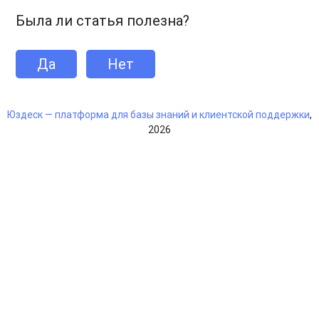
Была ли статья полезна?
Автоматический тег для исходящих запросов
Настройки виджета. Отправка приветствия при каждой
Да
Нет
инициализации чата
Новая интеграция: Qolio
Юздеск — платформа для базы знаний и клиентской поддержки
,
Собственный домен Базы знаний: автоматизация выпуска
2026
SSL-сертификатов
Мобильное меню Базы знаний
Новый вид отчёта: отчёт по дополнительным полям
Новый формат публикации обновлений
Генерация отчёта по агентам в фоновом режиме