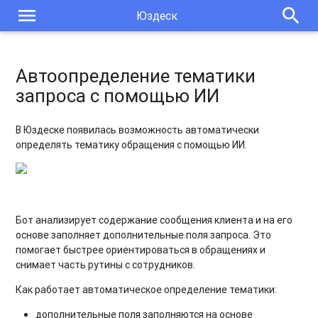
menu
search
Юздеск
Проверка существующих чатов при создании нового чата
Уведомления об изменениях в списке запросов
Автоопределение тематики
Новый дизайн списка запросов
запроса с помощью ИИ
Новый дизайн карточки запроса
В Юздеске появилась возможность автоматически
Новый дизайн чата
определять тематику обращения с помощью ИИ.
Автоматический тег для исходящих запросов
Настройки виджета. Отправка приветствия при каждой
инициализации чата
Бот анализирует содержание сообщения клиента и на его
основе заполняет дополнительные поля запроса. Это
Новая интеграция: Qolio
помогает быстрее ориентироваться в обращениях и
снимает часть рутины с сотрудников.
Собственный домен Базы знаний: автоматизация выпуска
SSL-сертификатов
Как работает автоматическое определение тематики:
дополнительные поля заполняются на основе
Мобильное меню Базы знаний