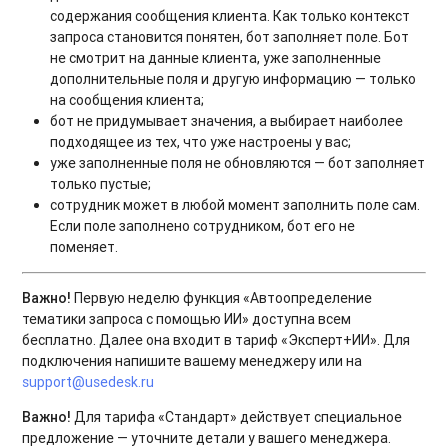
содержания сообщения клиента. Как только контекст
запроса становится понятен, бот заполняет поле. Бот
Новый вид отчёта: отчёт по дополнительным полям
не смотрит на данные клиента, уже заполненные
дополнительные поля и другую информацию — только
Новый формат публикации обновлений
на сообщения клиента;
Генерация отчёта по агентам в фоновом режиме
бот не придумывает значения, а выбирает наиболее
подходящее из тех, что уже настроены у вас;
уже заполненные поля не обновляются — бот заполняет
только пустые;
сотрудник может в любой момент заполнить поле сам.
Если поле заполнено сотрудником, бот его не
поменяет.
Важно!
Первую неделю функция «Автоопределение
тематики запроса с помощью ИИ» доступна всем
бесплатно. Далее она входит в тариф «Эксперт+ИИ». Для
подключения напишите вашему менеджеру или на
support@usedesk.ru
Важно!
Для тарифа «Стандарт» действует специальное
предложение — уточните детали у вашего менеджера.