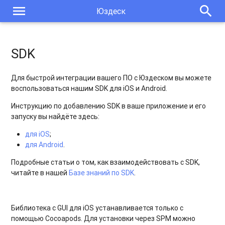
menu
search
Юздеск
SDK
Для быстрой интеграции вашего ПО с Юздеском вы можете
воспользоваться нашим SDK для iOS и Android.
Инструкцию по добавлению SDK в ваше приложение и его
запуску вы найдёте здесь:
для iOS
;
для Android
.
Подробные статьи о том, как взаимодействовать с SDK,
читайте в нашей
Базе знаний по SDK
.
Библиотека с GUI для iOS устанавливается только с
помощью Cocoapods. Для установки через SPM можно