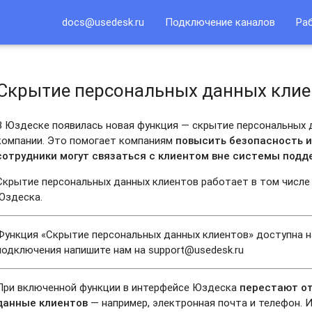
docs@usedesk.ru
Подключение каналов
Ра
Скрытие персональных данных клие
В Юздеске появилась новая функция — скрытие персональных 
ициализации чата
компании. Это помогает компаниям
повысить безопасность и
сотрудники могут связаться с клиентом вне системы под
Скрытие персональных данных клиентов работает в том числе
 SSL-сертификатов
Юздеска.
Функция «Скрытие персональных данных клиентов» доступна 
подключения напишите нам на support@usedesk.ru
При включенной функции в интерфейсе Юздеска
перестают о
данные клиентов
— например, электронная почта и телефон. 