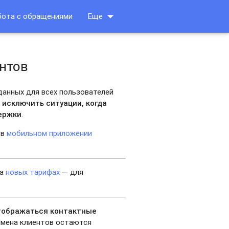
arrow_drop_down
бота с обращениями
Еще
нтов
данных для всех пользователей
 исключить ситуации, когда
держки
.
 в
мобильном приложении
на
новых тарифах
— для
тображаться контактные
Имена клиентов остаются