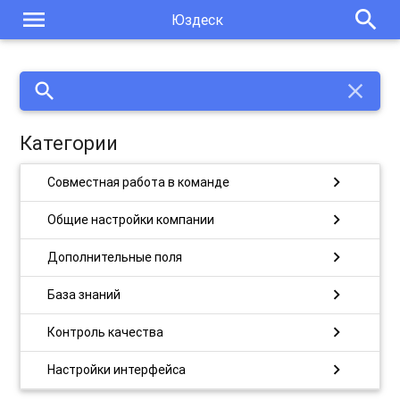
menu
search
Юздеск
search
close
Категории
chevron_right
Совместная работа в команде
chevron_right
Общие настройки компании
chevron_right
Дополнительные поля
chevron_right
База знаний
chevron_right
Контроль качества
chevron_right
Настройки интерфейса