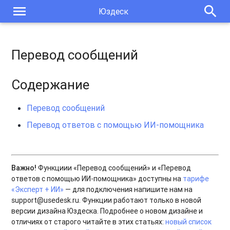
menu
search
Юздеск
Новый формат публикации обновлений
Генерация отчёта по агентам в фоновом режиме
Перевод сообщений
Содержание
Перевод сообщений
Перевод ответов с помощью ИИ-помощника
Важно!
Функциии «Перевод сообщений» и «Перевод
ответов с помощью ИИ-помощника» доступны на
тарифе
«Эксперт + ИИ»
— для подключения напишите нам на
support@usedesk.ru. Функции работают только в новой
версии дизайна Юздеска. Подробнее о новом дизайне и
отличиях от старого читайте в этих статьях:
новый список