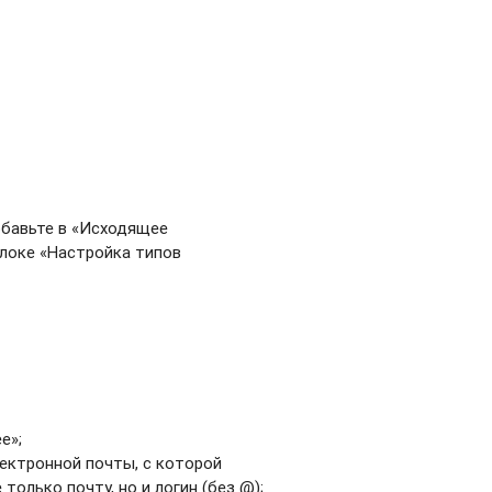
обавьте в «Исходящее
блоке «Настройка типов
е»;
ектронной почты, с которой
олько почту, но и логин (без @);