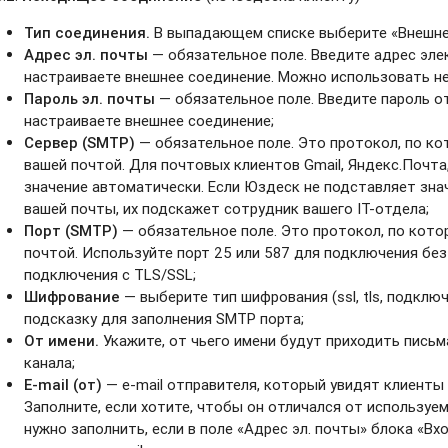
Тип соединения.
В выпадающем списке выберите «Внешне
Адрес эл. почты
— обязательное поле. Введите адрес эле
настраиваете внешнее соединение. Можно использовать не т
Пароль эл. почты
— обязательное поле. Введите пароль о
настраиваете внешнее соединение;
Сервер (SMTP)
— обязательное поле. Это протокол, по к
вашей почтой. Для почтовых клиентов Gmail, Яндекс.Почта
значение автоматически. Если Юздеск не подставляет знач
вашей почты, их подскажет сотрудник вашего IT-отдела;
Порт (SMTP)
— обязательное поле. Это протокол, по кот
почтой. Используйте порт 25 или 587 для подключения бе
подключения с TLS/SSL;
Шифрование
— выберите тип шифрования (ssl, tls, подклю
подсказку для заполнения SMTP порта;
От имени.
Укажите, от чьего имени будут приходить письма
канала;
E-mail (от)
— e-mail отправителя, который увидят клиенты 
Заполните, если хотите, чтобы он отличался от используе
нужно заполнить, если в поле «Адрес эл. почты» блока «В