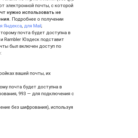
от электронной почты, с которой
чт нужно использовать не
ения.
Подробнее о получении
я Яндекса
,
для Mail
;
оторому почта будет доступна в
l и Rambler Юздеск подставит
очты был включен доступ по
:
ройках вашей почты, их
ому почта будет доступна в
ования, 993 — для подключения с
чение без шифрования), используя