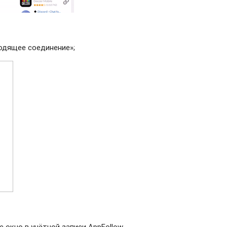
ходящее соединение»;
 окно в учётной записи AppFollow