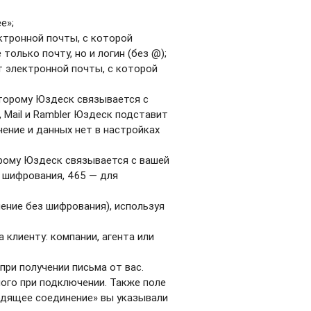
е»;
ктронной почты, с которой
олько почту, но и логин (без @);
т электронной почты, с которой
оторому Юздеск связывается с
, Mail и Rambler Юздеск подставит
ение и данных нет в настройках
орому Юздеск связывается с вашей
з шифрования, 465 — для
чение без шифрования), используя
 клиенту: компании, агента или
при получении письма от вас.
мого при подключении. Также поле
ходящее соединение» вы указывали