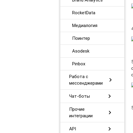
RocketData
Медиалогия
Поинтер
Asodesk
Pinbox
Работа с
chevron_right
мессенджерами
chevron_right
Чат-боты
Прочие
chevron_right
интеграции
chevron_right
API