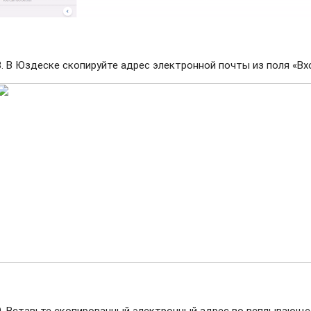
8. В Юздеске скопируйте адрес электронной почты из поля «В
9. Вставьте скопированный электронный адрес во всплывающее