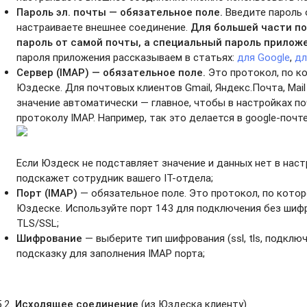
Пароль эл. почты — обязательное поле.
Введите пароль 
настраиваете внешнее соединение.
Для большей части по
пароль от самой почты, а специальный пароль прилож
пароля приложения рассказываем в статьях:
для Google
,
дл
Сервер (IMAP) — обязательное поле.
Это протокол, по к
Юздеске. Для почтовых клиентов Gmail, Яндекс.Почта, Mai
значение автоматически — главное, чтобы в настройках п
протоколу IMAP. Например, так это делается в google-почте
Если Юздеск не подставляет значение и данных нет в наст
подскажет сотрудник вашего IT-отдела;
Порт (IMAP)
— обязательное поле. Это протокол, по котор
Юздеске. Используйте порт 143 для подключения без шифр
TLS/SSL;
Шифрование
— выберите тип шифрования (ssl, tls, подклю
подсказку для заполнения IMAP порта;
5.2.
Исходящее соединение
(из Юздеска клиенту)