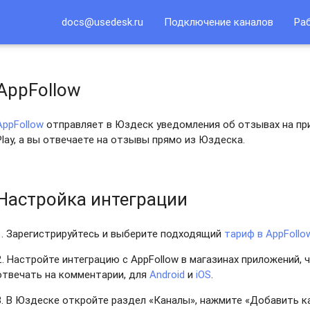
docs@usedesk.ru
Подключение каналов
Ра
AppFollow
AppFollow
отправляет в Юздеск уведомления об отзывах на при
Play, а вы отвечаете на отзывы прямо из Юздеска.
Настройка интеграции
1. Зарегистрируйтесь и выберите подходящий
тариф в AppFollo
2. Настройте интеграцию с AppFollow в магазинах приложений
отвечать на комментарии, для
Android
и
iOS
.
3. В Юздеске откройте раздел «Каналы», нажмите «Добавить ка