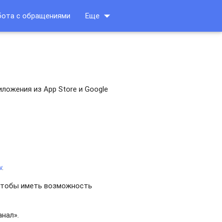
arrow_drop_down
бота с обращениями
Еще
ложения из App Store и Google
w
.
, чтобы иметь возможность
нал».