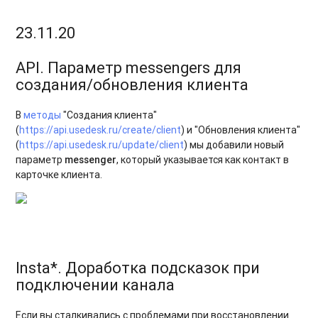
23.11.20
API. Параметр messengers для
создания/обновления клиента
В
методы
"Создания клиента"
(
https://api.usedesk.ru/create/client
) и "Обновления клиента"
(
https://api.usedesk.ru/update/client
) мы добавили новый
параметр
messenger
, который указывается как контакт в
карточке клиента.
Insta*. Доработка подсказок при
подключении канала
Если вы сталкивались с проблемами при восстановлении