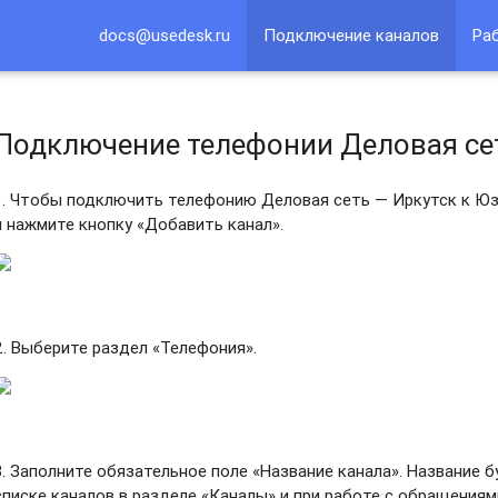
docs@usedesk.ru
Подключение каналов
Ра
Подключение телефонии Деловая се
1. Чтобы подключить телефонию Деловая сеть — Иркутск
к Юз
и нажмите кнопку «Добавить канал».
2. Выберите раздел «Телефония».
3. Заполните обязательное поле «Название канала». Название
списке каналов в разделе «Каналы»
и при работе с обращениям