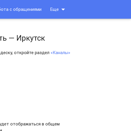
arrow_drop_down
бота с обращениями
Еще
ть — Иркутск
деску, откройте раздел
«Каналы»
 будет отображаться в общем
и.