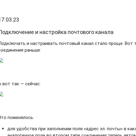
17.03.23
Подключение и настройка почтового канала
Подключать и настраивать почтовый канал стало проще. Вот 
соединения раньше:
А вот так — сейчас:
Что поменялось:
для удобства при заполнении поля «адрес эл. почты» в ка
аналогичное поле во втором типе соединения теперь авто