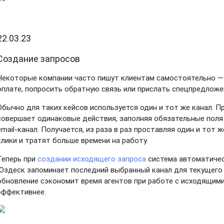
22.03.23
Создание запросов
Некоторые компании часто пишут клиентам самостоятельно —
оплате, попросить обратную связь или прислать спецпредложе
Обычно для таких кейсов используется один и тот же канал. П
совершает одинаковые действия, заполняя обязательные поля
email-канал. Получается, из раза в раз проставляя один и тот 
клики и тратят больше времени на работу.
Теперь при
создании исходящего запроса
система автоматичес
Юздеск запоминает последний выбранный канал для текущего а
обновление сэкономит время агентов при работе с исходящим
эффективнее.