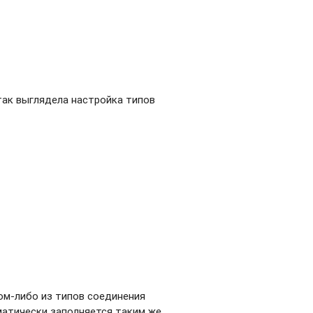
так выглядела настройка типов
ком-либо из типов соединения
матически заполняется таким же