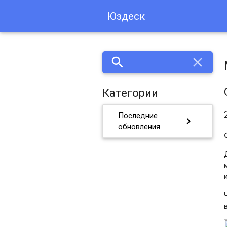
Юздеск
search
close
Категории
Последние
chevron_right
обновления