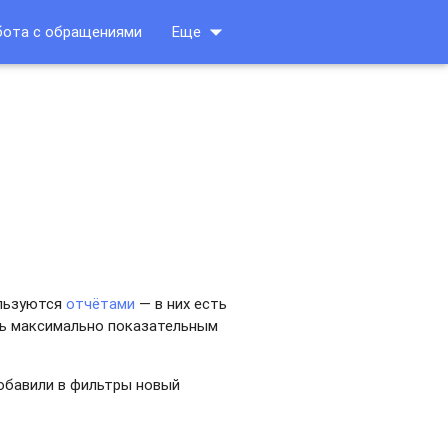
arrow_drop_down
бота с обращениями
Еще
ользуются
отчётами
— в них есть
ь максимально показательным
обавили в фильтры новый