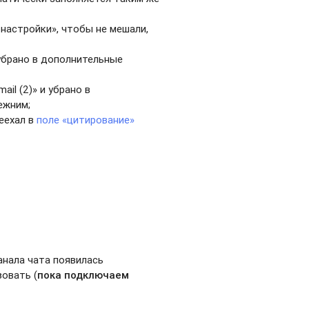
настройки», чтобы не мешали,
и убрано в дополнительные
ail (2)» и убрано в
ежним;
еехал в
поле «цитирование»
анала чата появилась
овать (
пока подключаем